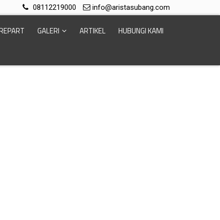
08112219000
info@aristasubang.com
REPART
GALERI
ARTIKEL
HUBUNGI KAMI